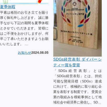
夏季休暇
平素は格別のお引き立てを賜り
厚く御礼申し上げます。 誠に勝
手ながら下記の期間を夏季休暇
とさせていただきます。 皆様に
はご不便をおかけしますが、何
卒ご了承いただきますようお願
いいたします。 …
お知らせ
2024.08.05
SDGs経営表彰 ダイバーシ
ティー賞を受賞
「SDGs経営表彰」とは
「SDGs経営表彰」とは、持続
可能な開発目標（SDGs）達成
に向けて、積極的に取り組む企
業を表彰する制度です。 受賞企
業の取組みを模範事例として地
域社会や経済界に発信し、SD…